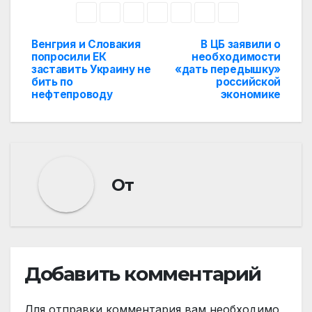
Венгрия и Словакия
В ЦБ заявили о
Навигация
попросили ЕК
необходимости
заставить Украину не
«дать передышку»
по
бить по
российской
нефтепроводу
экономике
записям
От
Добавить комментарий
Для отправки комментария вам необходимо