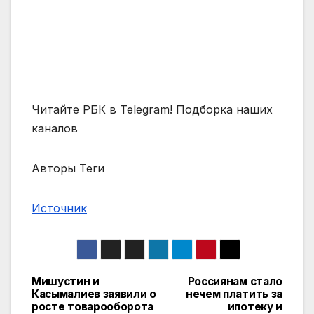
Читайте РБК в Telegram! Подборка наших
каналов
Авторы Теги
Источник
Мишустин и
Россиянам стало
Навигация
Касымалиев заявили о
нечем платить за
росте товарооборота
ипотеку и