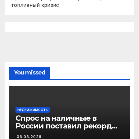
топливный кризис
You missed
НЕДВИЖИМОСТЬ
Спрос на наличные в
России поставил рекорд
2026 года
06.08.2026