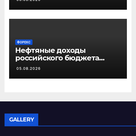
ФОРЕКС
Нефтяные доходы
российского бюджета
подскочили до 15-
05.08.2026
месячного максимума
GALLERY