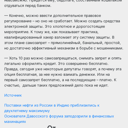
невозможно. Придется ему, бедолаге, собственным кошельком
отдуваться перед банком.
— Конечно, можно ввести дополнительное правовое
регулирование – но оно не сработает. Можно создать средства
электронной защиты. Это хлопотное и дорогостоящее
мероприятие. К тому же, как показывает практика,
квалифицированный хакер взломает эту систему защиты. В
этом плане самозапрет – прямолинейный, банальный, простой,
но достаточно эффективный механизм в борьбе с мошенниками.
— Хоть 10 раз можно самозапрещаться, снимать запрет и опять
легально оформлять кредит. Это совершенно бесплатно.
Правда, сегодня уже некоторые депутаты говорят, а почему эта
опция бесплатная, за нее нужно взимать денежки. Или на
первый самозапрет бесплатно, а на последующие – платно. К
счастью, дальше таких предложений дело пока не идет.
Источник
Навигация
Поставки нефти из России в Индию приблизились к
двухлетнему максимуму
по
Основателя Давосского форума заподозрили в финансовых
махинациях