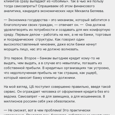
клиентов сразу выпадают из «обоймы». Так в чью же пользу
тогда самозапреты? Спрашиваем об этом финансового
аналитика, кандидата экономических наук Михаила Беляева.
— Экономика государства – это механизм, который заботится о
благополучии своих граждан, — отвечает он. — Она должна
удовлетворять их потребности и создавать для них комфортную
среду. Первым делом – работать на них, а не на банки, торговые
и посреднические структуры. Как говорил один
высокопоставленный чиновник, даже если банки начнут
морщить лицо, нас это не должно волновать.
Это первое. Второе – банкам выгоднее кредит кому-то не
выдать, чем выдать, а в случае его невыплаты, погашать из
собственной прибыли. В кредитных организациях так устроено,
что недополученная прибыль не так страшна, как ущерб,
который наносит банку клиенты-должники.
На мой взгляд, ЦБ поступил совершенно правильно, введя такой
сервис. Он ограждает человека от оформления кредита без его
ведома. Самозапрет – не для заемщика, а для мошенников. 8
миллионов россиян себя уже обезопасили.
— Не сможет, вот в чем проблема! Это практически