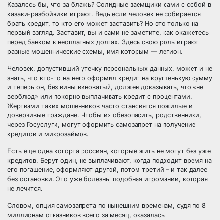
Казалось бы, что за блажь? Солидные заемщики сами с собой в
казаки-разбойники играют. Ведь если человек не собирается
брать кредит, то кто его может заставить? Но это только на
первый взгляд. Заставит, вы и сами не заметите, как окажетесь
перед банком в неоплатных долгах. Здесь свою роль играют
разные мошеннические схемы, имя которым — легион.
Человек, допустивший утечку персональных данных, может и не
знать, что кто-то на него оформил кредит на кругленькую сумму
и теперь он, без вины виноватый, должен доказывать, что «не
верблюд» или покорно выплачивать кредит с процентами.
Жертвами таких мошенников часто становятся пожилые и
доверчивые граждане. Чтобы их обезопасить, родственники,
через Госуслуги, могут оформить самозапрет на получение
кредитов и микрозаймов.
Есть еще одна когорта россиян, которые жить не могут без уже
кредитов. Берут один, не выплачивают, когда подходит время на
его погашение, оформляют другой, потом третий – и так далее
без остановки. Это уже болезнь, подобная игромании, которая
не лечится.
Словом, опция самозапрета по нынешним временам, судя по 8
миллионам отказников всего за месяц, оказалась