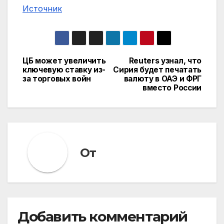
Источник
ЦБ может увеличить
Reuters узнал, что
Навигация
ключевую ставку из-
Сирия будет печатать
за торговых войн
валюту в ОАЭ и ФРГ
по
вместо России
записям
От
Добавить комментарий