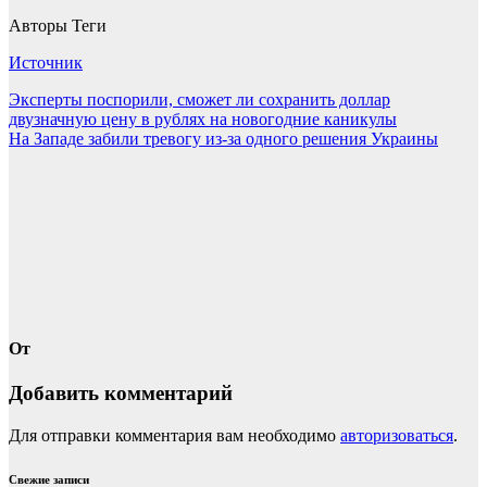
Авторы Теги
Источник
Навигация
Эксперты поспорили, сможет ли сохранить доллар
двузначную цену в рублях на новогодние каникулы
по
На Западе забили тревогу из-за одного решения Украины
записям
От
Добавить комментарий
Для отправки комментария вам необходимо
авторизоваться
.
Свежие записи