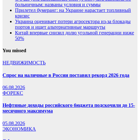
больничным: названы условия и суммы
Прилетел бумеранг: на Украине нарастает топливный
кризис
Украина оценивает потери агросектора из-за блокады
портов и ищет альтернативные маршруты
Китай впервые снизил долю угольной генерации ниже
50%
You missed
НЕДВИЖИМОСТЬ
Спрос на наличные в России поставил рекорд 2026 года
06.08.2026
ФОРЕКС
Нефтяные доходы российского бюджета подскочили до 15-
месячного максимума
05.08.2026
ЭКОНОМИКА