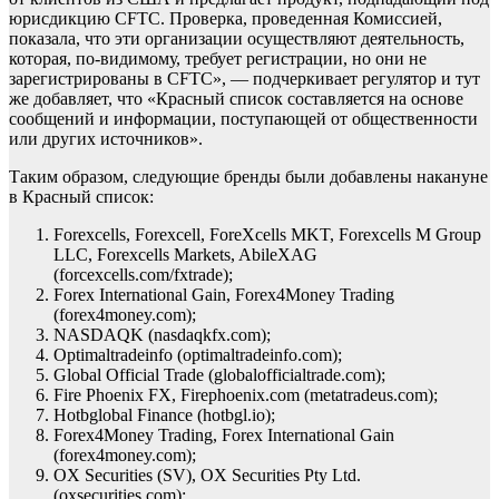
юрисдикцию CFTC. Проверка, проведенная Комиссией,
показала, что эти организации осуществляют деятельность,
которая, по-видимому, требует регистрации, но они не
зарегистрированы в CFTC», — подчеркивает регулятор и тут
же добавляет, что «Красный список составляется на основе
сообщений и информации, поступающей от общественности
или других источников».
Таким образом, следующие бренды были добавлены накануне
в Красный список:
Forexcells, Forexcell, ForeXcells MKT, Forexcells M Group
LLC, Forexcells Markets, AbileXAG
(forcexcells.com/fxtrade);
Forex International Gain, Forex4Money Trading
(forex4money.com);
NASDAQK (nasdaqkfx.com);
Optimaltradeinfo (optimaltradeinfo.com);
Global Official Trade (globalofficialtrade.com);
Fire Phoenix FX, Firephoenix.com (metatradeus.com);
Hotbglobal Finance (hotbgl.io);
Forex4Money Trading, Forex International Gain
(forex4money.com);
OX Securities (SV), OX Securities Pty Ltd.
(oxsecurities.com);