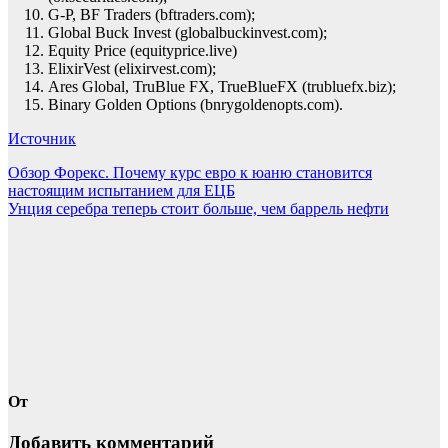
G-P, BF Traders (bftraders.com);
Global Buck Invest (globalbuckinvest.com);
Equity Price (equityprice.live)
ElixirVest (elixirvest.com);
Ares Global, TruBlue FX, TrueBlueFX (trubluefx.biz);
Binary Golden Options (bnrygoldenopts.com).
Источник
Навигация
Обзор Форекс. Почему курс евро к юаню становится
настоящим испытанием для ЕЦБ
по
Унция серебра теперь стоит больше, чем баррель нефти
записям
От
Добавить комментарий