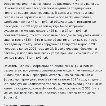
Форекс хватило лишь на покрытие расходов и уплату налогов.
Основной статьей расходов форекс-дилера традиционно
является содержание персонала. В данном случае компания
потратила на зарплаты и соцпакеты более 36 млн рублей,
вдобавок к почти 47 млн рублей общих и административных
расходов. В 2023 году на эти нужды было потрачено
существенно меньше средств (25 млн и 37 млн рублей
соответственно), то есть, основные расходы за год увеличились
еще на треть (33%). Это вполне объяснимо, так как, согласно
последнему отчету, штат сотрудников Общества вырос с 20
человек в конце 2023 года до 31. В свою очередь, бюджет на
рекламу и продвижение своих услуг пришлось сократить с 25
млн до менее 18 млн рублей.
Отметим, что из информации об обобщенных финансовых
результатах, полученных физическими лицами, не являющимися
индивидуальными предпринимателями, по заключенным с
форекс-дилером договорам за 4-й квартал 2024 года, следует,
что совокупное количество торговых счетов физлиц, розничных
клиентов форекс-дилера Финам Форекс составило 2 335 (чуть
менее 15% всех активных клиентов российского легального
форекса).
Санкции Финаму нипочем