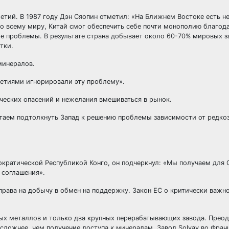
тий. В 1987 году Дэн Сяопин отметил: «На Ближнем Востоке есть не
о всему миру, Китай смог обеспечить себе почти монополию благод
ие проблемы. В результате страна добывает около 60-70% мировых з
тки.
минералов.
етиями игнорировали эту проблему».
ических опасений и нежелания вмешиваться в рынок.
Китаем подтолкнуть Запад к решению проблемы зависимости от редк
кратической Республикой Конго, он подчеркнул: «Мы получаем для
 соглашения».
 права на добычу в обмен на поддержку. Закон ЕС о критически важн
ых металлов и только два крупных перерабатывающих завода. Прео
ложнее, чем получение доступа к минералам. Завод Solvay во Фран