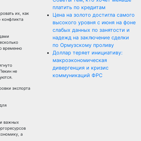
платить по кредитам
ровать их, как
Цена на золото достигла самого
о конфликта
высокого уровня с июня на фоне
слабых данных по занятости и
идами
надежд на заключение сделки
есколько
по Ормузскому проливу
ию временно
Доллар теряет инициативу:
макроэкономическая
игнуто
дивергенция и кризис
Пекин не
коммуникаций ФРС
уются.
ровки экспорта
для
ки важных
ергоресурсов
кономику, а