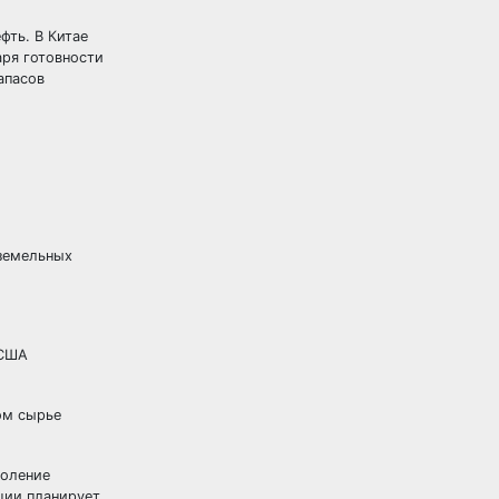
фть. В Китае
аря готовности
апасов
оземельных
 США
ом сырье
доление
ции планирует