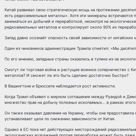
Китай развивал свою стратегическую мощь на протяжении десятиле
есть редкоземельные металлы». Хотя эти минералы встречаются п
заниматься их добычей и переработкой, несмотря на экологическ
редкоземельных металлов и контролирует около 90% их перерабо
Запад давно осознаёт опасность своей зависимости от китайских 
Один из чиновников администрации Трампа отметил: «Мы десятил
По его мнению, западные страны оказались в тупике из-за эколог
Смогут ли торговая война и растущее военное соперничество с 
металлов? И сможет ли это быть сделано достаточно быстро?
В Вашингтоне и Брюсселе наблюдается рост активности.
Когда Трамп объявил о мирном соглашении между Руандой и Демо
множество прав на добычу полезных ископаемых… в рамках этого
Он также оказывал давление на Украину, чтобы она предоставила
устанавливает цели по снижению зависимости от Китая.
Однако в ЕС пока нет действующих месторождений редкоземельн
экологических возражений против переработки может быть даже с