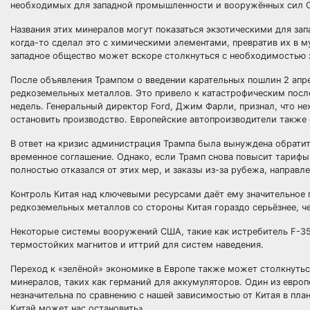
необходимых для западной промышленности и вооружённых сил 
Названия этих минералов могут показаться экзотическими для зап
когда-то сделал это с химическими элементами, превратив их в 
западное общество может вскоре столкнуться с необходимостью 
После объявления Трампом о введении карательных пошлин 2 апр
редкоземельных металлов. Это привело к катастрофическим пос
недель. Генеральный директор Ford, Джим Фарли, признал, что н
остановить производство. Европейские автопроизводители также
В ответ на кризис администрация Трампа была вынуждена обратит
временное соглашение. Однако, если Трамп снова повысит тарифы
полностью отказался от этих мер, и заказы из-за рубежа, направ
Контроль Китая над ключевыми ресурсами даёт ему значительное
редкоземельных металлов со стороны Китая гораздо серьёзнее, ч
Некоторые системы вооружений США, такие как истребитель F-35
термостойких магнитов и иттрий для систем наведения.
Переход к «зелёной» экономике в Европе также может столкнутьс
минералов, таких как германий для аккумуляторов. Один из европ
незначительна по сравнению с нашей зависимостью от Китая в пла
Китай может нас остановить».