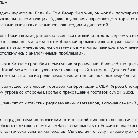
США.
адной аудитории. Если бы Том Лерер был жив, он мог бы популяризи
музыкальные композиции. Однако в условиях нарастающего торговог
запоминания таких терминов, как неодим и диспрозий.
еля, Пекин незамедлительно ввёл экспортный контроль над семью в
ледствиям для мировой автомобильной промышленности уже через н
ехватка этих минералов, используемых в магнитах, вынудила компан
 столкнулись с аналогичными проблемами.
ься к Китаю с просьбой о смягчении ограничений. В июне было дост
, Китай может вновь ужесточить экспортный контроль. Даже сейчас 
ленные на накопление редкоземельных металлов, по-прежнему блокир
 преимущество в любой торговой конфронтации с США. Угроза блоки
ем угроза со стороны Европы о прекращении поставок сумок Gucci.
, зависят от китайских редкоземельных металлов, включая самарий 
я с трудностями из-за зависимости от китайских поставок критичес
ейских политиков отметил: «Наша зависимость от России в плане эн
не критически важных минералов. Мы сделали ставку на «зелёную» э