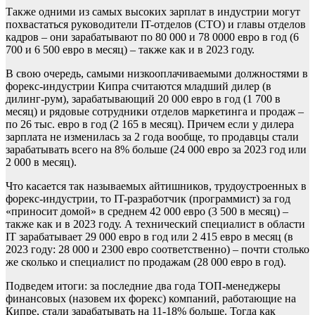
Также одними из самых высоких зарплат в индустрии могут
похвастаться руководители IT-отделов (CTO) и главы отделов
кадров – они зарабатывают по 80 000 и 78 0000 евро в год (6
700 и 6 500 евро в месяц) – также как и в 2023 году.
В свою очередь, самыми низкооплачиваемыми должностями в
форекс-индустрии Кипра считаются младший дилер (в
дилинг-рум), зарабатывающий 20 000 евро в год (1 700 в
месяц) и рядовые сотрудники отделов маркетинга и продаж –
по 26 тыс. евро в год (2 165 в месяц). Причем если у дилера
зарплата не изменилась за 2 года вообще, то продавцы стали
зарабатывать всего на 8% больше (24 000 евро за 2023 год или
2 000 в месяц).
Что касается так называемых айтишников, трудоустроенных в
форекс-индустрии, то IT-разработчик (программист) за год
«приносит домой» в среднем 42 000 евро (3 500 в месяц) –
также как и в 2023 году. А технический специалист в области
IT зарабатывает 29 000 евро в год или 2 415 евро в месяц (в
2023 году: 28 000 и 2300 евро соответственно) – почти столько
же сколько и специалист по продажам (28 000 евро в год).
Подведем итоги: за последние два года ТОП-менеджеры
финансовых (назовем их форекс) компаний, работающие на
Кипре, стали зарабатывать на 11-18% больше. Тогда как