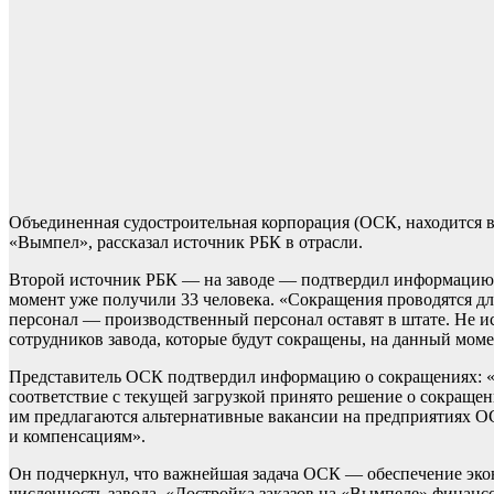
Объединенная судостроительная корпорация (ОСК, находится в
«Вымпел», рассказал источник РБК в отрасли.
Второй источник РБК — на заводе — подтвердил информацию о
момент уже получили 33 человека. «Сокращения проводятся для
персонал — производственный персонал оставят в штате. Не ис
сотрудников завода, которые будут сокращены, на данный момен
Представитель ОСК подтвердил информацию о сокращениях: «В
соответствие с текущей загрузкой принято решение о сокраще
им предлагаются альтернативные вакансии на предприятиях О
и компенсациям».
Он подчеркнул, что важнейшая задача ОСК — обеспечение экон
численность завода. «Достройка заказов на «Вымпеле» финансо