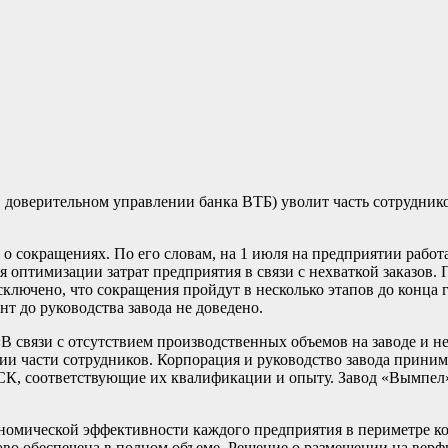
 доверительном управлении банка ВТБ) уволит часть сотруднико
 сокращениях. По его словам, на 1 июля на предприятии работ
 оптимизации затрат предприятия в связи с нехваткой заказов. 
ключено, что сокращения пройдут в несколько этапов до конца 
т до руководства завода не доведено.
 связи с отсутствием производственных объемов на заводе и н
нии части сотрудников. Корпорация и руководство завода прини
СК, соответствующие их квалификации и опыту. Завод «Вымпел»
омической эффективности каждого предприятия в периметре кор
во обеспечена в полном объеме. Решение о размещении на верфи