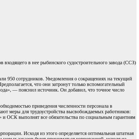
в входящего в нее рыбинского судостроительного завода (ССЗ)
али 950 сотрудников. Уведомления о сокращениях на текущий
Предполагается, что они затронут только вспомогательный
года», — пояснил источник. Он добавил, что точное число
еобходимостью приведения численности персонала в
мают меры для трудоустройства высвобождаемых работников:
 и ОСК выполнят все обязательства по социальным гарантиям
порации. Исходя из этого определяется оптимальная штатная
 новых заказов будет приниматься корпорацией, исходя из