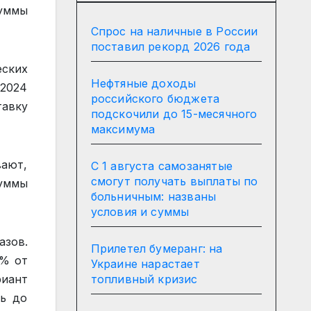
суммы
Спрос на наличные в России
поставил рекорд 2026 года
еских
Нефтяные доходы
 2024
российского бюджета
тавку
подскочили до 15-месячного
максимума
вают,
С 1 августа самозанятые
смогут получать выплаты по
суммы
больничным: названы
условия и суммы
азов.
Прилетел бумеранг: на
5% от
Украине нарастает
топливный кризис
риант
ть до