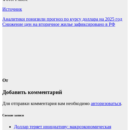
Источник
Навигация
Аналитики понизили прогноз по курсу доллара на 2025 год
Снижение цен на вторичное жилье зафиксировано в РФ
по
записям
От
Добавить комментарий
Для отправки комментария вам необходимо
авторизоваться
.
Свежие записи
Доллар теряет инициативу: макроэкономическая