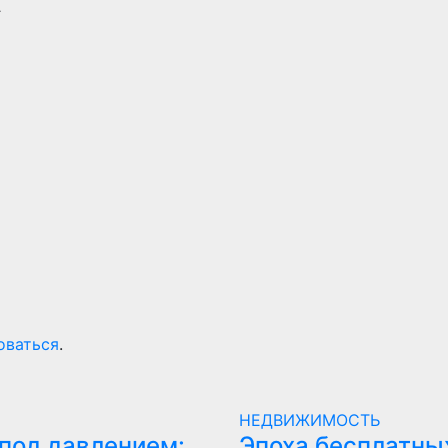
.
оваться
.
НЕДВИЖИМОСТЬ
под давлением:
Эпоха бесплатны