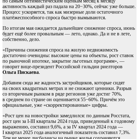
по самым оптимистическим оценкам месяц к месяцу
активность каждый раз падала на 20−30%, сейчас уже больше.
Процесс ускоряется, так как мизерные доли остаточного
платёжеспособного спроса быстро вымываются.
По итогам мая ожидается дальнейшее снижение спроса, июнь
будет ещё более провальным — лето, однако. Да и не в лете,
собственно, дело.
«Причины снижения спроса на жилую недвижимость
достаточно очевидны: высокие цены на объекты, рост ставок
по рыночной ипотеке, закрытие льготных программ», —
говорит вице-президент Российской гильдии риелторов
Ольга Пискаева
.
Добавим сюда же жадность застройщиков, которые сидят
на своих квадратных метрах и не снижают ценники. Разрыв
со вторичным рынком в ряде регионов уже достиг 70%,
в среднем по стране он оценивается 55−60%. Причём это
официальные, уже «скорректированные» цифры.
«Рост цен на новостройки замедлился: по данным Росстата,
рост цен за I-III кварталы 2024 года, приведенный к годовому
выражению, составил 9,6%, а за IV квартал 2024 года —
I квартал 2025 года аналогичный показатель составил 7,3%.
Тем не менее дисбалансы на рынке жилья сохраняются,