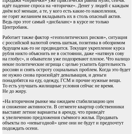
Продажи «первички» уже практически равны нулю, сейчас
идёт падение спроса на «вторичке». Денег у людей с каждым
днём всё меньше, а те, у кого есть какие-то накопления,
не горят желанием вкладывать их в столь опасный актив.
Ведь про этот самый «дисбаланс» в курсе не только
Центробанк.
Работает также фактор «геополитических рисков», ситуация
с российской валютой очень шаткая, позитива в обозримом
будущем как-то не предвидится. Текущее укрепление курса
рубля никто объяснить не в состоянии, даже «натянув сову
на глобус», и обыватели уже подозревают плохое. Что налицо
некие политические игрища с целью усыпить бдительность
россиян и снять остроту социальных проблем. Когда это будет
не нужно снова произойдёт девальвация, и деньги
понадобятся на еду, одежду, ГСМ и прочие нужные вещи.
То есть улучшать жилищные условия сейчас не время.
Не до жиру.
«На вторичном рынке мы ожидаем стабилизацию цен
и снижение активности. В сегменте квартир собственники
выставят летние варианты в аренду, что приведёт
к увеличению предложения съёмного жилья. Продавать
объекты по «невыгодной» цене они не будут и предпочтут
подождать осени.