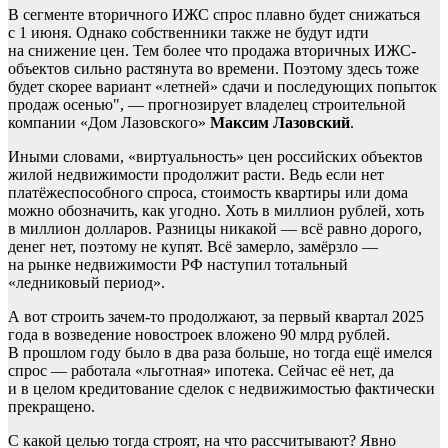
В сегменте вторичного ИЖС спрос плавно будет снижаться
с 1 июня. Однако собственники также не будут идти
на снижение цен. Тем более что продажа вторичных ИЖС-
объектов сильно растянута во времени. Поэтому здесь тоже
будет скорее вариант «летней» сдачи и последующих попыток
продаж осенью", — прогнозирует владелец строительной
компании «Дом Лазовского»
Максим Лазовский
.
Иными словами, «виртуальность» цен российских объектов
жилой недвижимости продолжит расти. Ведь если нет
платёжеспособного спроса, стоимость квартиры или дома
можно обозначить, как угодно. Хоть в миллион рублей, хоть
в миллион долларов. Разницы никакой — всё равно дорого,
денег нет, поэтому не купят. Всё замерло, замёрзло —
на рынке недвижимости РФ наступил тотальный
«ледниковый период».
А вот строить зачем-то продолжают, за первый квартал 2025
года в возведение новостроек вложено 90 млрд рублей.
В прошлом году было в два раза больше, но тогда ещё имелся
спрос — работала «льготная» ипотека. Сейчас её нет, да
и в целом кредитование сделок с недвижимостью фактически
прекращено.
С какой целью тогда строят, на что рассчитывают? Явно