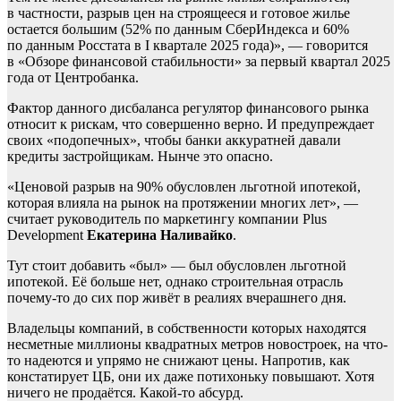
в частности, разрыв цен на строящееся и готовое жилье
остается большим (52% по данным СберИндекса и 60%
по данным Росстата в I квартале 2025 года)», — говорится
в «Обзоре финансовой стабильности» за первый квартал 2025
года от Центробанка.
Фактор данного дисбаланса регулятор финансового рынка
относит к рискам, что совершенно верно. И предупреждает
своих «подопечных», чтобы банки аккуратней давали
кредиты застройщикам. Нынче это опасно.
«Ценовой разрыв на 90% обусловлен льготной ипотекой,
которая влияла на рынок на протяжении многих лет», —
считает руководитель по маркетингу компании Plus
Development
Екатерина Наливайко
.
Тут стоит добавить «был» — был обусловлен льготной
ипотекой. Её больше нет, однако строительная отрасль
почему-то до сих пор живёт в реалиях вчерашнего дня.
Владельцы компаний, в собственности которых находятся
несметные миллионы квадратных метров новостроек, на что-
то надеются и упрямо не снижают цены. Напротив, как
констатирует ЦБ, они их даже потихоньку повышают. Хотя
ничего не продаётся. Какой-то абсурд.