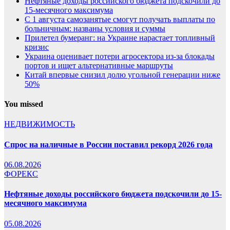
Нефтяные доходы российского бюджета подскочили до
15-месячного максимума
С 1 августа самозанятые смогут получать выплаты по
больничным: названы условия и суммы
Прилетел бумеранг: на Украине нарастает топливный
кризис
Украина оценивает потери агросектора из-за блокады
портов и ищет альтернативные маршруты
Китай впервые снизил долю угольной генерации ниже
50%
You missed
НЕДВИЖИМОСТЬ
Спрос на наличные в России поставил рекорд 2026 года
06.08.2026
ФОРЕКС
Нефтяные доходы российского бюджета подскочили до 15-
месячного максимума
05.08.2026