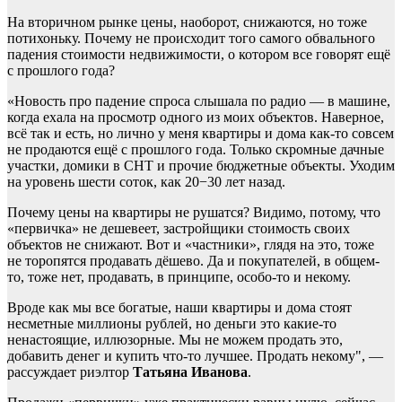
На вторичном рынке цены, наоборот, снижаются, но тоже
потихоньку. Почему не происходит того самого обвального
падения стоимости недвижимости, о котором все говорят ещё
с прошлого года?
«Новость про падение спроса слышала по радио — в машине,
когда ехала на просмотр одного из моих объектов. Наверное,
всё так и есть, но лично у меня квартиры и дома как-то совсем
не продаются ещё с прошлого года. Только скромные дачные
участки, домики в СНТ и прочие бюджетные объекты. Уходим
на уровень шести соток, как 20−30 лет назад.
Почему цены на квартиры не рушатся? Видимо, потому, что
«первичка» не дешевеет, застройщики стоимость своих
объектов не снижают. Вот и «частники», глядя на это, тоже
не торопятся продавать дёшево. Да и покупателей, в общем-
то, тоже нет, продавать, в принципе, особо-то и некому.
Вроде как мы все богатые, наши квартиры и дома стоят
несметные миллионы рублей, но деньги это какие-то
ненастоящие, иллюзорные. Мы не можем продать это,
добавить денег и купить что-то лучшее. Продать некому", —
рассуждает риэлтор
Татьяна Иванова
.