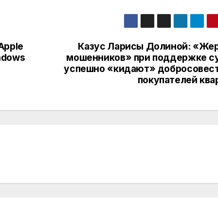
Apple
Казус Ларисы Долиной: «Же
ndows
мошенников» при поддержке с
успешно «кидают» добросовес
покупателей ква