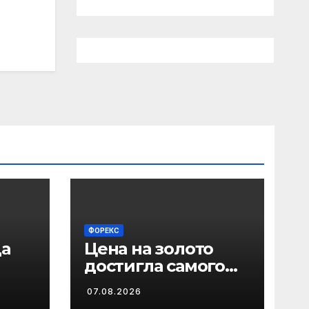
ФОРЕКС
да
Цена на золото
достигла самого
атьс
высокого уровня с
07.08.2026
ты
июня на фоне