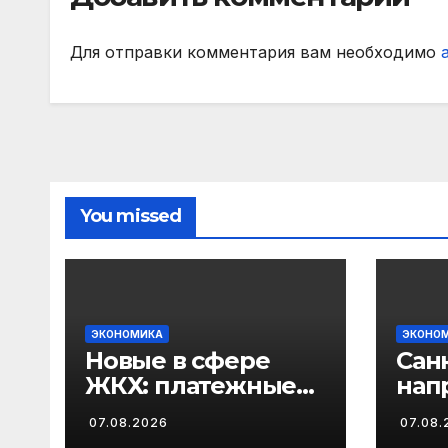
Для отправки комментария вам необходимо
You missed
ЭКОНОМИКА
ЭКОНО
Новые в сфере
Сан
ЖКХ: платежные
нап
квитанции
гот
07.08.2026
07.08.
изменят в августе
клю