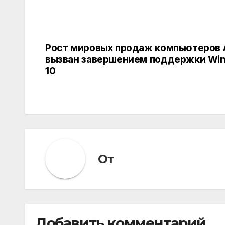
Рост мировых продаж компьютеров 
Навигация
вызван завершением поддержки Wi
по
10
записям
От
Добавить комментарий