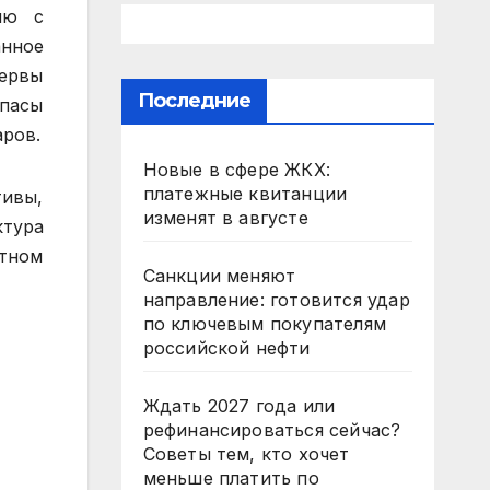
ию с
анное
зервы
Последние
апасы
аров.
Новые в сфере ЖКХ:
платежные квитанции
тивы,
изменят в августе
ктура
тном
Санкции меняют
направление: готовится удар
по ключевым покупателям
российской нефти
Ждать 2027 года или
рефинансироваться сейчас?
Советы тем, кто хочет
меньше платить по