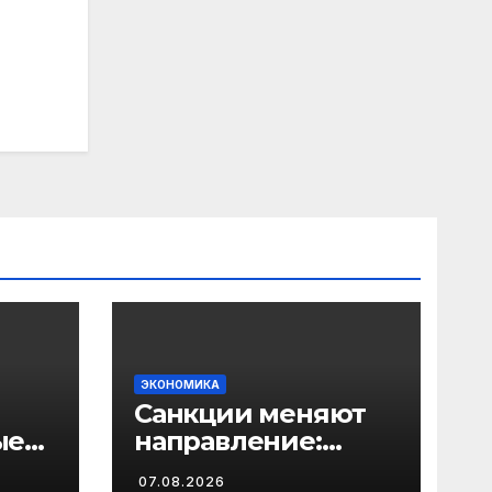
ЭКОНОМИКА
Санкции меняют
ые
направление:
готовится удар по
07.08.2026