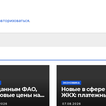
авторизоваться
.
ЭКОНОМИКА
данным ФАО,
Новые в сфере
овые цены на
ЖКХ: платежн
довольствие в
квитанции
2026
07.08.2026