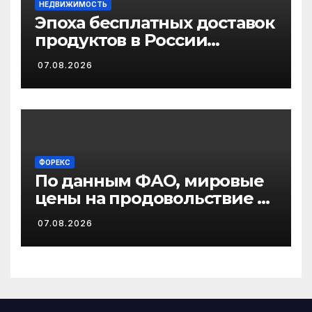
НЕДВИЖИМОСТЬ
Эпоха бесплатных доставок
продуктов в России
завершается
07.08.2026
ФОРЕКС
По данным ФАО, мировые
цены на продовольствие в
июле достигли
07.08.2026
трехлетнего максимума на
фоне неблагоприятных
погодных условий и
военных действий