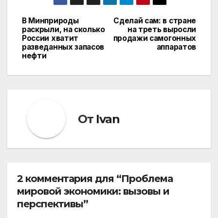
В Минприроды
Сделай сам: в стране
Навигация
раскрыли, на сколько
на треть выросли
России хватит
продажи самогонных
по
разведанных запасов
аппаратов
нефти
записям
От
Ivan
2 комментария для “Проблема
мировой экономики: вызовы и
перспективы”