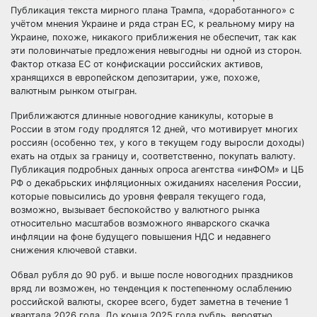
Публикация текста мирного плана Трампа, «доработанного» с
учётом мнения Украине и ряда стран ЕС, к реальному миру на
Украине, похоже, никакого приближения не обеспечит, так как
эти половинчатые предложения невыгодны ни одной из сторон.
Фактор отказа ЕС от конфискации российских активов,
хранящихся в европейском депозитарии, уже, похоже,
валютным рынком отыгран.
Приближаются длинные новогодние каникулы, которые в
России в этом году продлятся 12 дней, что мотивирует многих
россиян (особенно тех, у кого в текущем году выросли доходы)
ехать на отдых за границу и, соответственно, покупать валюту.
Публикация подробных данных опроса агентства «инФОМ» и ЦБ
РФ о декабрьских инфляционных ожиданиях населения России,
которые повысились до уровня февраля текущего года,
возможно, вызывает беспокойство у валютного рынка
относительно масштабов возможного январского скачка
инфляции на фоне будущего повышения НДС и недавнего
снижения ключевой ставки.
Обвал рубля до 90 руб. и выше после новогодних праздников
вряд ли возможен, но тенденция к постепенному ослаблению
российской валюты, скорее всего, будет заметна в течение 1
квартала 2026 года. До конца 2025 года рубль, вероятно,