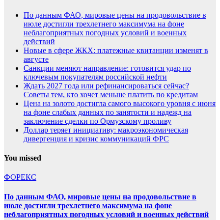
По данным ФАО, мировые цены на продовольствие в
июле достигли трехлетнего максимума на фоне
неблагоприятных погодных условий и военных
действий
Новые в сфере ЖКХ: платежные квитанции изменят в
августе
Санкции меняют направление: готовится удар по
ключевым покупателям российской нефти
Ждать 2027 года или рефинансироваться сейчас?
Советы тем, кто хочет меньше платить по кредитам
Цена на золото достигла самого высокого уровня с июня
на фоне слабых данных по занятости и надежд на
заключение сделки по Ормузскому проливу
Доллар теряет инициативу: макроэкономическая
дивергенция и кризис коммуникаций ФРС
You missed
ФОРЕКС
По данным ФАО, мировые цены на продовольствие в
июле достигли трехлетнего максимума на фоне
неблагоприятных погодных условий и военных действий