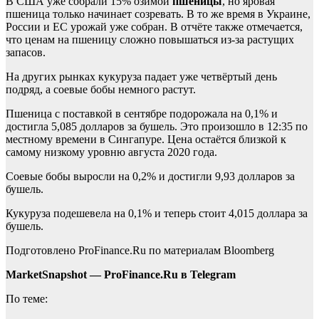
В США уже собрали 15% озимой
пшеницы
, но яровая
пшеница только начинает созревать. В то же время в Украине,
России и ЕС урожай уже собран. В отчёте также отмечается,
что ценам на пшеницу сложно повышаться из-за растущих
запасов.
На других рынках кукуруза падает уже четвёртый день
подряд, а соевые бобы немного растут.
Пшеница с поставкой в сентябре подорожала на 0,1% и
достигла 5,085 долларов за бушель. Это произошло в 12:35 по
местному времени в Сингапуре. Цена остаётся близкой к
самому низкому уровню августа 2020 года.
Соевые бобы выросли на 0,2% и достигли 9,93 долларов за
бушель.
Кукуруза подешевела на 0,1% и теперь стоит 4,015 доллара за
бушель.
Подготовлено ProFinance.Ru по материалам Bloomberg
MarketSnapshot — ProFinance.Ru в Telegram
По теме: