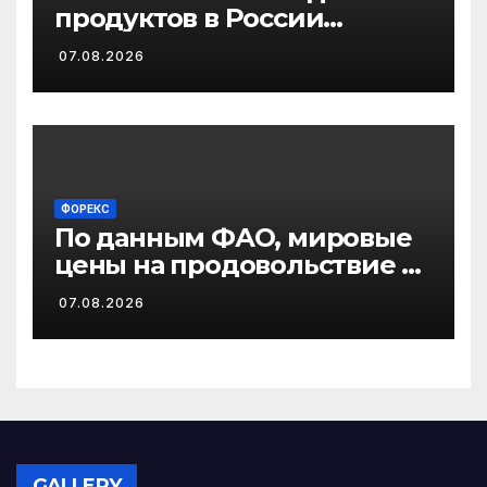
продуктов в России
завершается
07.08.2026
ФОРЕКС
По данным ФАО, мировые
цены на продовольствие в
июле достигли
07.08.2026
трехлетнего максимума на
фоне неблагоприятных
погодных условий и
военных действий
GALLERY