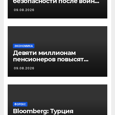
безопасности после войны
с Ираном. Но как этого
09.08.2026
добиться?
ЭКОНОМИКА
Девяти миллионам
пенсионеров повысят
выплаты в августе: кого
09.08.2026
коснется перерасчет
ФОРЕКС
Bloomberg: Турция