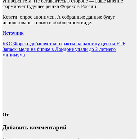
университета. Не оставайтесь в стороне — ваше мнение
формирует будущее рынка Форекс в России!
Кстати, опрос анонимен. А собранные данные будут
использованы только в обобщенном виде.
Источник
Навигация
БКС Форекс добавляет контракты на разницу цен на ETF
Запасы меди на бирже в Лондоне упали до 2-летнего
по
минимума
записям
От
Добавить комментарий