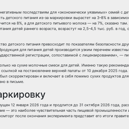
к негативным последствиям для «экономически уязвимых» семей с де
ь детского питания из-за маркировки вырастет на 3–8% в зависимо
ится на 8%, а для детского питьевого молока — на 7%, сказано там.
ания детей раннего возраста, возрастут на 2,5–4,5 тыс. руб. в год, 
ство детского питания превосходит по показателям безопасности др
Продукция для питания детей производится узким перечнем известны
ударственной регистрации, сопоставимой с лицензированием», — пи
олько на сухие молочные смеси для детей. Именно такую рекоменд
ссылкой на постановление верхней палаты от 10 декабря 2025 года.
 был скорректирован и включает в себя помимо сухих продуктов для
ано в письме.
аркировку
ущен 12 января 2026 года и продлится до 31 октября 2026 года, рас
ние — это наиболее чувствительная часть пищевой промышленности 
омторг после окончания эксперимента представит его итоги правите