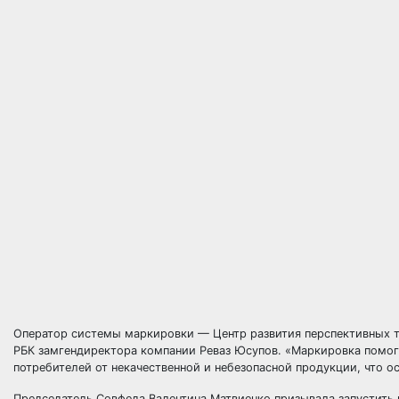
Оператор системы маркировки — Центр развития перспективных т
РБК замгендиректора компании Реваз Юсупов. «Маркировка помог
потребителей от некачественной и небезопасной продукции, что ос
Председатель Совфеда Валентина Матвиенко призывала запустить м