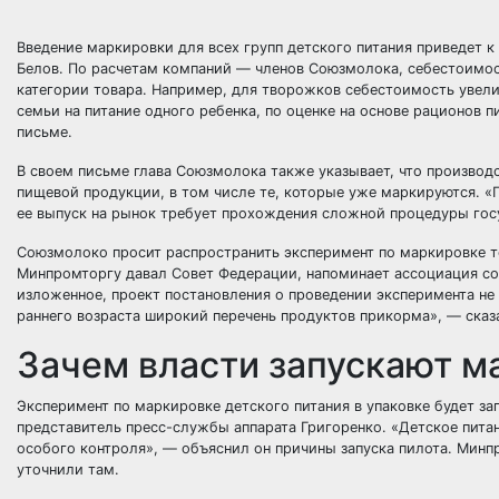
Введение маркировки для всех групп детского питания приведет 
Белов. По расчетам компаний — членов Союзмолока, себестоимост
категории товара. Например, для творожков себестоимость увелич
семьи на питание одного ребенка, по оценке на основе рационов пит
письме.
В своем письме глава Союзмолока также указывает, что производ
пищевой продукции, в том числе те, которые уже маркируются. «
ее выпуск на рынок требует прохождения сложной процедуры гос
Союзмолоко просит распространить эксперимент по маркировке т
Минпромторгу давал Совет Федерации, напоминает ассоциация со 
изложенное, проект постановления о проведении эксперимента не
раннего возраста широкий перечень продуктов прикорма», — сказ
Зачем власти запускают м
Эксперимент по маркировке детского питания в упаковке будет зап
представитель пресс-службы аппарата Григоренко. «Детское пита
особого контроля», — объяснил он причины запуска пилота. Минпр
уточнили там.