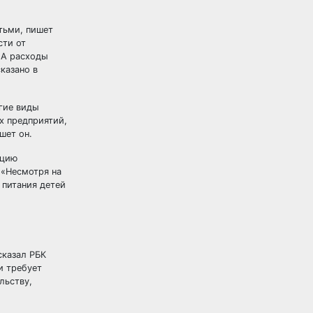
тьми, пишет
сти от
 А расходы
сказано в
угие виды
х предприятий,
шет он.
ацию
 «Несмотря на
 питания детей
сказал РБК
и требует
льству,