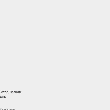
ство, заявил
щать
Тогда она