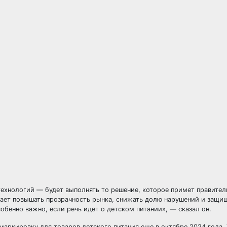
ехнологий — будет выполнять то решение, которое примет правитель
ает повышать прозрачность рынка, снижать долю нарушений и защи
обенно важно, если речь идет о детском питании», — сказал он.
аркировку для товаров детского питания еще в октябре 2024 года. 