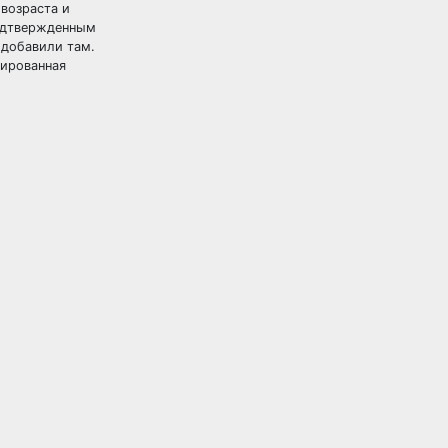
возраста и
подтвержденным
 добавили там.
вированная