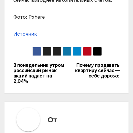
сейчас выгоднее накопительных счетов.
Фото: Pxhere
Источник
В понедельник утром
Почему продавать
Навигация
российский рынок
квартиру сейчас —
акций падает на
себе дороже
по
2,04%
записям
От