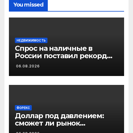
You missed
НЕДВИЖИМОСТЬ
Спрос на наличные в
России поставил рекорд
2026 года
06.08.2026
ФОРЕКС
Доллар под давлением:
сможет ли рынок
выполнить работу за ФРС?