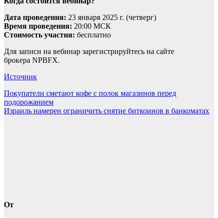
Когда состоится вебинар?
Дата проведения:
23 января 2025 г. (четверг)
Время проведения:
20:00 МСК
Стоимость участия:
бесплатно
Для записи на вебинар зарегистрируйтесь на сайте
брокера NPBFX.
Источник
Навигация
Покупатели сметают кофе с полок магазинов перед
подорожанием
по
Израиль намерен ограничить снятие биткоинов в банкоматах
записям
От